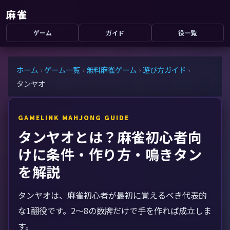
麻雀
ゲーム
ガイド
役一覧
ホーム
›
ゲーム一覧
›
無料麻雀ゲーム
›
遊び方ガイド
›
タンヤオ
GAMELINK MAHJONG GUIDE
タンヤオとは？麻雀初心者向
けに条件・作り方・鳴きタン
を解説
タンヤオは、麻雀初心者が最初に覚えるべき代表的
な1翻役です。2〜8の数牌だけで手を作れば成立しま
す。