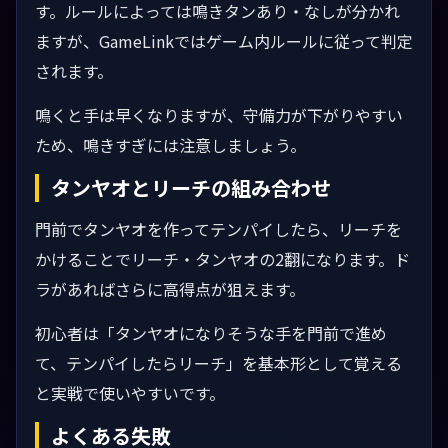
す。ルールによっては鳴きタンあり・なしが分かれ
ますが、GameLinkではゲーム内ルールに従って判定
されます。
鳴くと手は早くなりますが、守備力が下がりやすい
ため、鳴きすぎには注意しましょう。
タンヤオとリーチの組み合わせ
門前でタンヤオを作ってテンパイしたら、リーチを
かけることでリーチ・タンヤオの2翻になります。ド
ラがあればさらに高得点が狙えます。
初心者は「タンヤオになりそうな手を門前で進め
て、テンパイしたらリーチ」を基本形として覚える
と実戦で使いやすいです。
よくある失敗