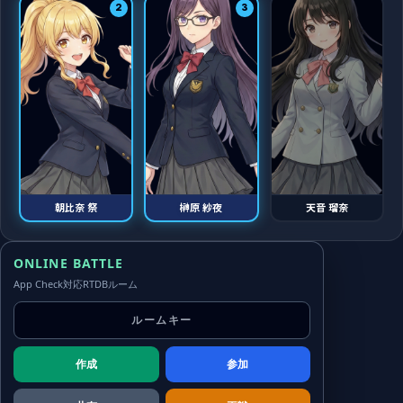
2
3
朝比奈 祭
榊原 紗夜
天音 瑠奈
ONLINE BATTLE
App Check対応RTDBルーム
作成
参加