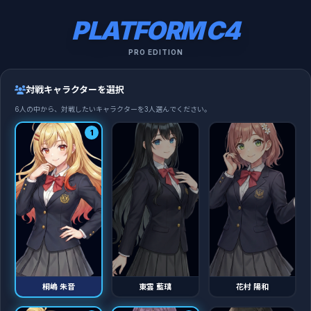
PLATFORM C4
PRO EDITION
対戦キャラクターを選択
6人の中から、対戦したいキャラクターを3人選んでください。
1
桐嶋 朱音
東雲 藍璃
花村 陽和